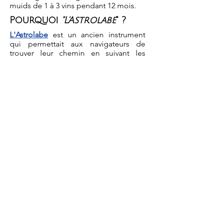
muids de 1 à 3 vins pendant 12 mois.
Pourquoi
"L'Astrolabe
" ?
L'Astrolabe
est un ancien instrument
qui permettait aux navigateurs de
trouver leur chemin en suivant les
étoiles.
Il symbolise l’influence des astres dans
les actions biodynamiques de nos
pratiques culturales.
Dégustation
The quality of the estate continues to
soar and the 2015 Lirac Astrolabe is a
unique 100% cuvee that was
completely destemmed and aged 12
months in one- to two-year-old demi-
muids. It’s a medium full bodied,
balanced, shockingly polished and
pure Syrah that offers up a terrific
perfume of blackraspberries, white
pepper, leather and a hint of vanilla.
There are just over 400 cases produced